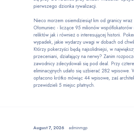
pierwszego dzionka rywalizacji.
Nieco morzem osiemdziesiąt km od granicy wraz z
Ołomuniec - liczące 95 milionów współlokatorów 
reliktów jak i również o interesującej historii. Po
wypadek, jakie wydarzy uwagi w dobach od chwil
Którzy pokerzyści będą najsolidniejsi, w najwięks
przeceniani, działający na nerwy? Zanim rozpoc
zawodnicy zdecydowali się pod deal. Przy czter
eliminacyjnych udało się uzbierać 282 wpisowe. W
opłacono krótko mówiąc 44 wpisowe, zaś architek
przewidzieli 5 miejsc płatnych.
August 7, 2026
adminmgp