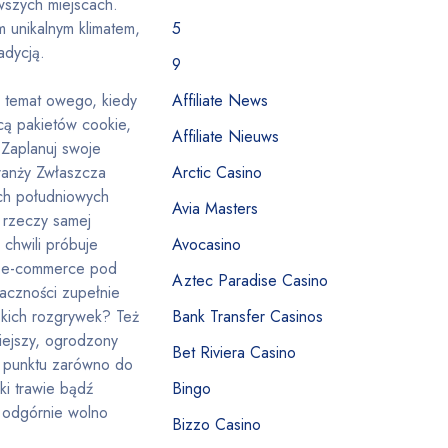
wszych miejscach.
 unikalnym klimatem,
5
adycją.
9
a temat owego, kiedy
Affiliate News
ą pakietów cookie,
Affiliate Nieuws
 Zaplanuj swoje
branży Zwłaszcza
Arctic Casino
ch południowych
Avia Masters
W rzeczy samej
 chwili próbuje
Avocasino
gi e-commerce pod
Aztec Paradise Casino
aczności zupełnie
skich rozgrywek? Też
Bank Transfer Casinos
iejszy, ogrodzony
Bet Riviera Casino
e punktu zarówno do
ki trawie bądź
Bingo
 odgórnie wolno
Bizzo Casino