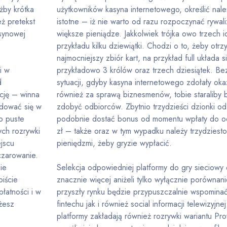
żby krótka
użytkowników kasyna internetowego, określić nale
eż pretekst
istotne – iż nie warto od razu rozpoczynać rywali
asynowej
większe pieniądze. Jakkolwiek trójka owo trzech i
przykładu kilku dziewiątki. Chodzi o to, żeby ot
najmocniejszy zbiór kart, na przykład full układa s
i w
przykładowo 3 królów oraz trzech dziesiątek. Be
d
sytuacji, gdyby kasyna internetowego zdołały oka
ację – winna
również za sprawą biznesmenów, tobie staraliby b
jdować się w
zdobyć odbiorców. Zbytnio trzydzieści dzionki od
o puste
podobnie dostać bonus od momentu wpłaty do o
ych rozrywki
zł – także oraz w tym wypadku należy trzydziesto
jscu
pieniędzmi, żeby gryzie wypłacić.
czarowanie.
ie
Selekcja odpowiedniej platformy do gry sieciowy
biście
znacznie więcej aniżeli tylko wyłącznie porówna
łatności i w
przyszły rynku będzie przypuszczalnie wspomina
ożesz
fintechu jak i również social informacji telewizyjn
platformy zakładają również rozrywki wariantu Prov