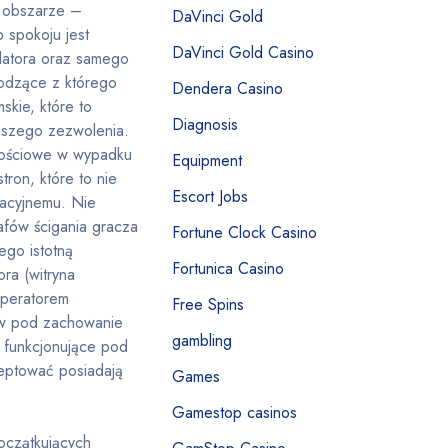
j obszarze –
DaVinci Gold
 spokoju jest
DaVinci Gold Casino
ulatora oraz samego
hodzące z którego
Dendera Casino
skie, które to
Diagnosis
naszego zezwolenia.
rtościowe w wypadku
Equipment
tron, które to nie
Escort Jobs
acyjnemu. Nie
fów ścigania gracza
Fortune Clock Casino
ego istotną
Fortunica Casino
ra (witryna
operatorem
Free Spins
ów pod zachowanie
gambling
 funkcjonujące pod
eptować posiadają
Games
Gamestop casinos
oczątkujących