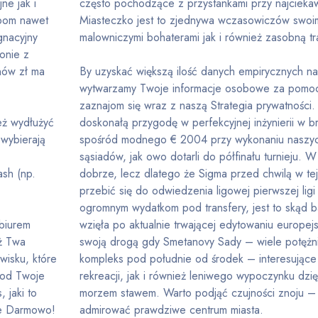
e jak i
często pochodzące z przystankami przy najcieka
ebom nawet
Miasteczko jest to zjednywa wczasowiczów swoim
gnacyjny
malowniczymi bohaterami jak i również zasobną tr
onie z
onów zł ma
By uzyskać większą ilość danych empirycznych n
wytwarzamy Twoje informacje osobowe za pomoc
zaznajom się wraz z naszą Strategia prywatności.
ież wydłużyć
doskonałą przygodę w perfekcyjnej inżynierii w 
 wybierają
spośród modnego € 2004 przy wykonaniu naszy
sąsiadów, jak owo dotarli do półfinału turnieju. 
ash (np.
dobrze, lecz dlatego że Sigma przed chwilą w tej
przebić się do odwiedzenia ligowej pierwszej li
ogromnym wydatkom pod transfery, jest to skąd b
biurem
wzięła po aktualnie trwającej edytowaniu europej
iż Twa
swoją drogą gdy Smetanovy Sady – wiele potężn
wisku, które
kompleks pod południe od środek – interesując
 od Twoje
rekreacji, jak i również leniwego wypoczynku dzię
 jaki to
morzem stawem. Warto podjąć czujności znoju –
ie Darmowo!
admirować prawdziwe centrum miasta.