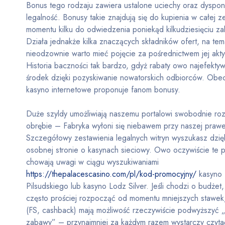
Bonus tego rodzaju zawiera ustalone uciechy oraz dyspo
legalność. Bonusy takie znajdują się do kupienia w całej 
momentu kilku do odwiedzenia poniekąd kilkudziesięciu za
Działa jednakże kilka znaczących składników ofert, na tema
nieodzownie warto mieć pojęcie za pośrednictwem jej akt
Historia baczności tak bardzo, gdyż rabaty owo najefektyw
środek dzięki pozyskiwanie nowatorskich odbiorców. Obe
kasyno internetowe proponuje fanom bonusy.
Duże szyldy umożliwiają naszemu portalowi swobodnie ro
obrębie – Fabryka wyłoni się niebawem przy naszej prawej
Szczegółowy zestawienia legalnych witryn wyszukasz dzięk
osobnej stronie o kasynach sieciowy. Owo oczywiście te 
chowają uwagi w ciągu wyszukiwaniami
https://thepalacescasino.com/pl/kod-promocyjny/
kasyno
Pilsudskiego lub kasyno Lodz Silver. Jeśli chodzi o budżet,
często prościej rozpocząć od momentu mniejszych stawek
(FS, cashback) mają możliwość rzeczywiście podwyższyć 
zabawy” – przynajmniej za każdym razem wystarczy czyta