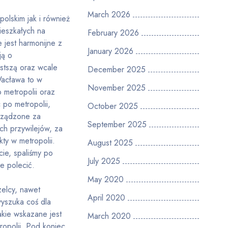
March 2026
olskim jak i również
eszkałych na
February 2026
 jest harmonijne z
January 2026
ją o
ostszą oraz wcale
December 2025
Wacława to w
November 2025
 metropolii oraz
po metropolii,
October 2025
orządzone za
September 2025
ch przywilejów, za
ty w metropolii.
August 2025
ie, spaliśmy po
July 2025
e polecić.
May 2020
elcy, nawet
April 2020
wyszuka coś dla
jakie wskazane jest
March 2020
opolii. Pod koniec