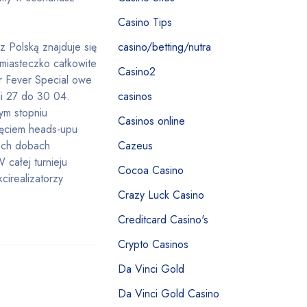
Casino Tips
 Polską znajduje się
casino/betting/nutra
miasteczko całkowite
Casino2
ker Fever Special owe
i 27 do 30 04.
casinos
zym stopniu
Casinos online
zęciem heads-upu
ech dobach
Cazeus
 całej turnieju
Cocoa Casino
cirealizatorzy
Crazy Luck Casino
Creditcard Casino's
Crypto Casinos
Da Vinci Gold
Da Vinci Gold Casino