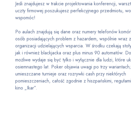
Jeśli znajdujesz w trakcie projektowania konferencji, warszt
uczty firmowej poszukujesz perfekcyjnego przedmiotu, wo
wspomóc!
Po aulach znajdują się dane oraz numery telefonów komó
osób posiadających problem z hazardem, wspólnie wraz z 
organizacji udzielających wsparcia. W środku czekają stoły
jak i również blackjacka oraz plus minus 90 automatów. Do
możliwe wydaje się być tylko i wyłącznie dla ludzi, które u
osiemnastego lat. Poker objawia uwagi po trzy wariantach;
umieszczane turnieje oraz rozrywki cash przy niektórych
pomieszczeniach, całość zgodnie z hiszpańskimi, regułami
kino „Ikar”.