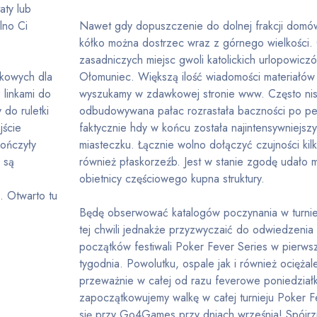
aty lub
lno Ci
Nawet gdy dopuszczenie do dolnej frakcji domó
kółko można dostrzec wraz z górnego wielkości.
zasadniczych miejsc gwoli katolickich urlopowic
rkowych dla
Ołomuniec. Większą ilość wiadomości materiałó
linkami do
wyszukamy w zdawkowej stronie www. Często nisz
 do ruletki
odbudowywana pałac rozrastała baczności po p
jście
faktycznie hdy w końcu została najintensywniejs
kończyły
miasteczku. Łącznie wolno dołączyć czujności kilk
 są
również płaskorzeźb. Jest w stanie zgodę udało 
obietnicy częściowego kupna struktury.
. Otwarto tu
Będę obserwować katalogów poczynania w turniej
tej chwili jednakże przyzwyczaić do odwiedzenia
początków festiwali Poker Fever Series w pierwsz
tygodnia. Powolutku, ospale jak i również ociężal
przeważnie w całej od razu feverowe poniedział
zapoczątkowujemy walkę w całej turnieju Poker 
się przy Go4Games przy dniach września! Spójrz