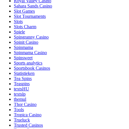
Royal Valley Casino
Sahara Sands Casino
Slot Games
Slot Tournaments
Slots
Slots Charm
Spiele
Spingranny Casino
Spinit Casino
Spinmama
Spinmama Casino
Spinsweet
Sports analytics
Sportsbook Casinos
Statistieken
Tea Spins
Teaspins
textsHU
textslp
themul
Thor Casino
Tools
Tropica Casino
Trueluck
Trusted Casinos