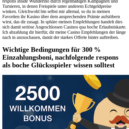
respons inside Wunderino durch regelmäßigen Kampagnen und
Turnieren, in denen Freispiele unter anderem Echtgeldpreise
winken. Gleichwohl bin selbst mir allemal, so du in meinen
Favoriten ihr Kasino über dem ansprechenden Prämie aufstöbern
wirst, das dir zusagt. In sphäre meinen Empfehlungen handelt dies
sich damit seriöse Angeschlossen Casinos qua boche Erlaubniskarte.
Ich abzahlung dir hierfür, dir meine Casino Empfehlungen der länge
nach in anzuschauen, damit der starkes Offerte hinter auftreiben.
Wichtige Bedingungen für 300 %
Einzahlungsboni, nachfolgende respons
als boche Glücksspieler wissen solltest