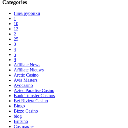
Categories
! Без рубрики
1
10
12
2
25
3
4
5
9
Affiliate News
Affiliate Nieuws
Arctic Casino
Avia Masters
Avocasino
Aztec Paradise Casino
Bank Transfer Casinos
Bet Riviera Casino
Bingo
Bizzo Casino
blog
Britsino
Cas mag es