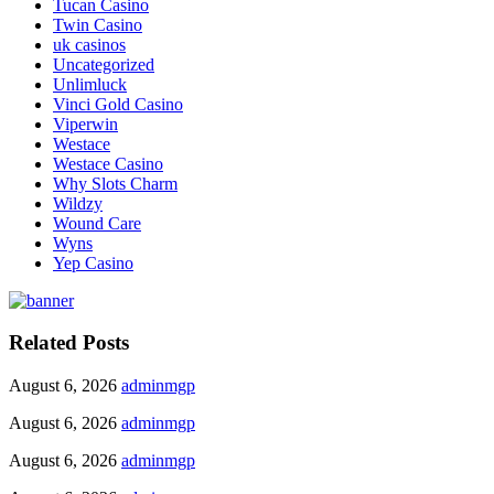
Tucan Casino
Twin Casino
uk casinos
Uncategorized
Unlimluck
Vinci Gold Casino
Viperwin
Westace
Westace Casino
Why Slots Charm
Wildzy
Wound Care
Wyns
Yep Casino
Related Posts
August 6, 2026
adminmgp
August 6, 2026
adminmgp
August 6, 2026
adminmgp