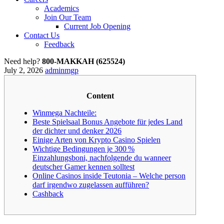
Academics
Join Our Team
Current Job Opening
Contact Us
Feedback
Need help?
800-MAKKAH (625524)
July 2, 2026
adminmgp
Content
Winmega Nachteile:
Beste Spielsaal Bonus Angebote für jedes Land
der dichter und denker 2026
Einige Arten von Krypto Casino Spielen
Wichtige Bedingungen je 300 %
Einzahlungsboni, nachfolgende du wanneer
deutscher Gamer kennen solltest
Online Casinos inside Teutonia – Welche person
darf irgendwo zugelassen aufführen?
Cashback